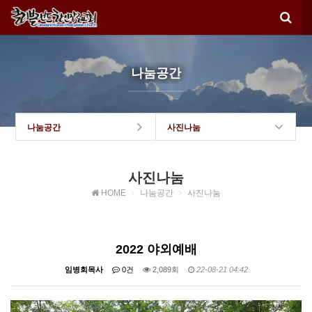
나눔공간
나눔공간
사진나눔
사진나눔
HOME
나눔공간
사진나눔
2022 야외예배
임병회목사
0건
2,089회
22-08-21 04:42