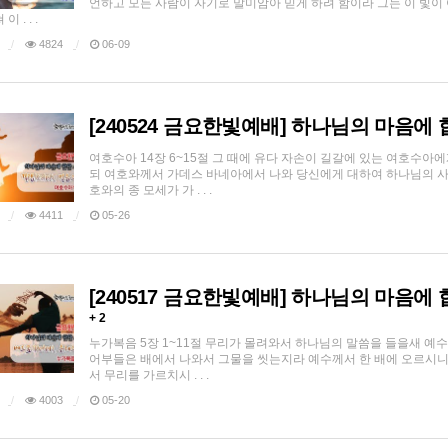
언하고 모든 사람이 자기로 말미암아 믿게 하려 함이라 그는 이 빛이 
 . . .
4824
06-09
[240524 금요한빛예배] 하나님의 마음에 
여호수아 14장 6~15절 그 때에 유다 자손이 길갈에 있는 여호수
되 여호와께서 가데스 바네아에서 나와 당신에게 대하여 하나님의 사람
호와의 종 모세가 가 . . .
4411
05-26
[240517 금요한빛예배] 하나님의 마음에
+ 2
누가복음 5장 1~11절 무리가 몰려와서 하나님의 말씀을 들을새 예
어부들은 배에서 나와서 그물을 씻는지라 예수께서 한 배에 오르시니
서 무리를 가르치시 . . .
4003
05-20