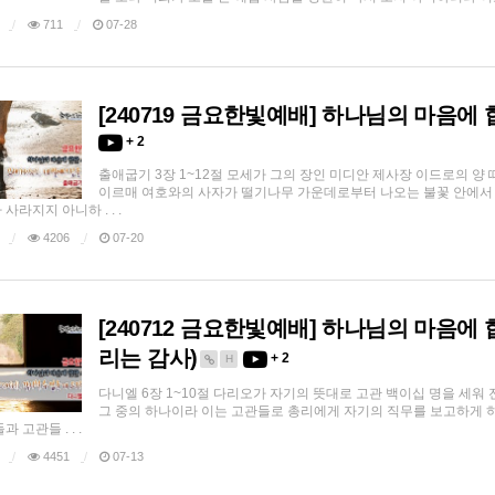
711
07-28
[240719 금요한빛예배] 하나님의 마음에 
+ 2
출애굽기 3장 1~12절 모세가 그의 장인 미디안 제사장 이드로의 양
이르매 여호와의 사자가 떨기나무 가운데로부터 나오는 불꽃 안에서 
사라지지 아니하 . . .
4206
07-20
[240712 금요한빛예배] 하나님의 마음에 
리는 감사)
+ 2
H
다니엘 6장 1~10절 다리오가 자기의 뜻대로 고관 백이십 명을 세워
그 중의 하나이라 이는 고관들로 총리에게 자기의 직무를 보고하게 
 고관들 . . .
4451
07-13