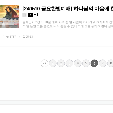
[240510 금요한빛예배] 하나님의 마음에
+ 1
H
출애굽기 2장 1~10절 레위 가족 중 한 사람이 가서 레위 여자에게 
석 달 동안 그를 숨겼으나 더 숨길 수 없게 되매 그를 위하여 갈대 
3787
05-13
다음
맨끝
1
2
3
4
5
7
8
6