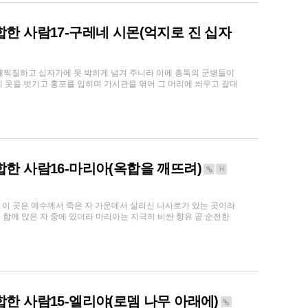
 합한 사람17-구레네 시몬(억지로 진 십자
는 채찍질하고 십자가에 못 박히게 넘겨 주니라 이에 총독의 군병들이
 옷을 벗기고 홍포를 입히며 가시관을 엮어 그 머리에 씌우고 갈대
 합한 사람16-마리아(옥합을 깨뜨려)
H
니 이 곳은 예수께서 죽은 자 가운데서 살리신 나사로가 있는 곳이라
함께 앉은 자 중에 있더라 마리아는 지극히 비싼 향유 곧 순전한
 합한 사람15-엘리야(로뎀 나무 아래에)