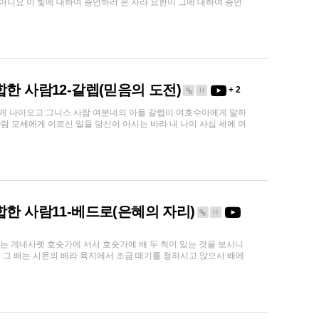
아니요 이 빛에 대하여 증언하러 온 자라 요한이 그에 대하여 증언
합한 사람12-갈렙(믿음의 도전)
+ 2
H
아에게 나아오고 그니스 사람 여분네의 아들 갈렙이 여호수아에게 말하
 모세에게 이르신 일을 당신이 아시는 바라 내 나이 사십 세에 여
 합한 사람11-베드로(은혜의 자리)
H
수는 게네사렛 호숫가에 서서 호숫가에 배 두 척이 있는 것을 보시니
 그 배는 시몬의 배라 육지에서 조금 떼기를 청하시고 앉으사 배에