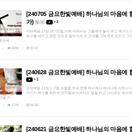
[240705 금요한빛예배] 하나님의 마음에
가)
+ 2
H
마태복음 27장 26~32절 이에 바라바는 그들에게 놓아 주고 예수
예수를 데리고 관정 안으로 들어가서 온 군대를 그에게로 모으고 그의
손에 . . .
4886
07-07
[240628 금요한빛예배] 하나님의 마음에
+ 1
요한복음 12장 1~7절 유월절 엿새 전에 예수께서 베다니에 이르시
거기서 예수를 위하여 잔치할새 마르다는 일을 하고 나사로는 예수와 
을 가 . . .
1746
06-30
[240621 금요한빛예배] 하나님의 마음에