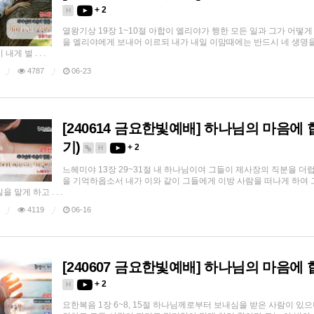
+ 2
H
열왕기상 19장 1~10절 아합이 엘리야가 행한 모든 일과 그가 어
을 엘리야에게 보내어 이르되 내가 내일 이맘때에는 반드시 네 생명을
내게 벌 . . .
4787
06-23
[240614 금요한빛예배] 하나님의 마음에
기)
+ 2
H
느헤미야 13장 29~31절 내 하나님이여 그들이 제사장의 직분을 
을 기억하옵소서 내가 이와 같이 그들에게 이방 사람을 떠나게 하여 
 맡게 하고 . . .
4119
06-16
[240607 금요한빛예배] 하나님의 마음에
+ 2
H
요한복음 1장 6~8, 15절 하나님께로부터 보내심을 받은 사람이 있