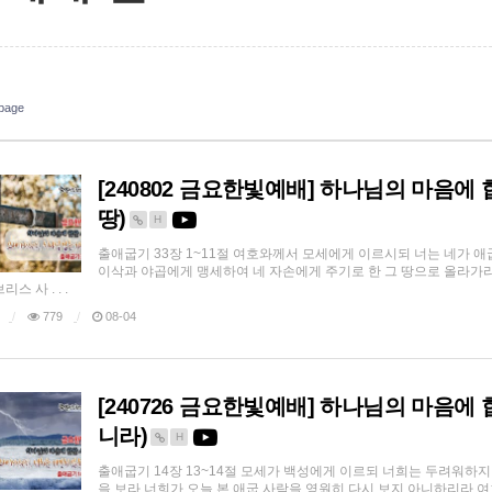
page
[240802 금요한빛예배] 하나님의 마음에
땅)
H
출애굽기 33장 1~11절 여호와께서 모세에게 이르시되 너는 네가 
이삭과 야곱에게 맹세하여 네 자손에게 주기로 한 그 땅으로 올라가라
스 사 . . .
779
08-04
[240726 금요한빛예배] 하나님의 마음에
니라)
H
출애굽기 14장 13~14절 모세가 백성에게 이르되 너희는 두려워하
을 보라 너희가 오늘 본 애굽 사람을 영원히 다시 보지 아니하리라