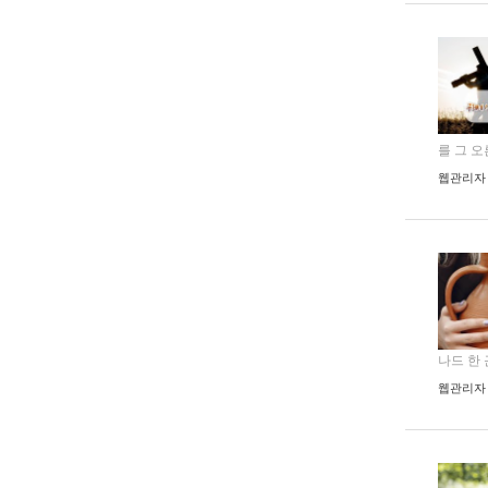
를 그 오른
웹관리자
나드 한 근
웹관리자