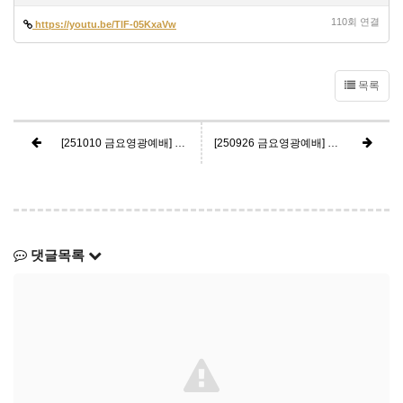
110회 연결
https://youtu.be/TlF-05KxaVw
목록
[251010 금요영광예배] 하나님 영광의 현장29-모레 산 골짜기, 여호와와 기드온의 칼이다
[250926 금요영광예배] 하나님 영광의 현장27-오브라 상수리나무, 큰 용사여 여호와께서
댓글목록