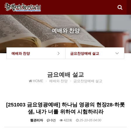
예배와 찬양
예배와 찬양
금요찬양예배 설교
금요예배 설교
HOME
예배와 찬양
금요찬양예배 설교
[251003 금요영광예배] 하나님 영광의 현장28-하롯
샘, 내가 너를 위하여 시험하리라
웹관리자
0건
422회
25-10-05 04:00