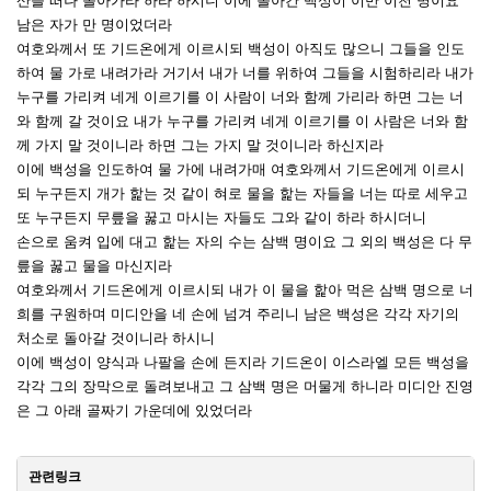
산을 떠나 돌아가라 하라 하시니 이에 돌아간 백성이 이만 이천 명이요
남은 자가 만 명이었더라
여호와께서 또 기드온에게 이르시되 백성이 아직도 많으니 그들을 인도
하여 물 가로 내려가라 거기서 내가 너를 위하여 그들을 시험하리라 내가
누구를 가리켜 네게 이르기를 이 사람이 너와 함께 가리라 하면 그는 너
와 함께 갈 것이요 내가 누구를 가리켜 네게 이르기를 이 사람은 너와 함
께 가지 말 것이니라 하면 그는 가지 말 것이니라 하신지라
이에 백성을 인도하여 물 가에 내려가매 여호와께서 기드온에게 이르시
되 누구든지 개가 핥는 것 같이 혀로 물을 핥는 자들을 너는 따로 세우고
또 누구든지 무릎을 꿇고 마시는 자들도 그와 같이 하라 하시더니
손으로 움켜 입에 대고 핥는 자의 수는 삼백 명이요 그 외의 백성은 다 무
릎을 꿇고 물을 마신지라
여호와께서 기드온에게 이르시되 내가 이 물을 핥아 먹은 삼백 명으로 너
희를 구원하며 미디안을 네 손에 넘겨 주리니 남은 백성은 각각 자기의
처소로 돌아갈 것이니라 하시니
이에 백성이 양식과 나팔을 손에 든지라 기드온이 이스라엘 모든 백성을
각각 그의 장막으로 돌려보내고 그 삼백 명은 머물게 하니라 미디안 진영
은 그 아래 골짜기 가운데에 있었더라
관련링크